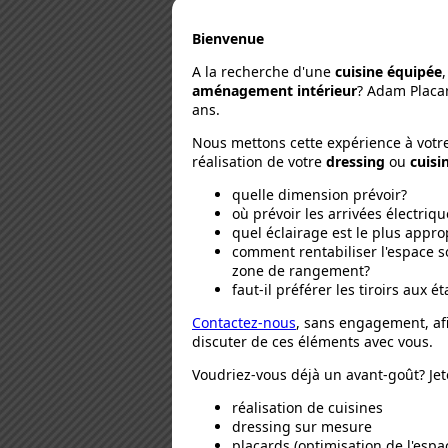
Bienvenue
A la recherche d'une
cuisine équipée
aménagement intérieur
? Adam Placar
ans.
Nous mettons cette expérience à votre 
réalisation de votre
dressing
ou
cuisi
quelle dimension prévoir?
où prévoir les arrivées électriqu
quel éclairage est le plus appro
comment rentabiliser l'espace sou
zone de rangement?
faut-il préférer les tiroirs aux é
Contactez-nous
, sans engagement, af
discuter de ces éléments avec vous.
Voudriez-vous déjà un avant-goût? Jet
réalisation de cuisines
dressing sur mesure
placards (optimisation de l'espa